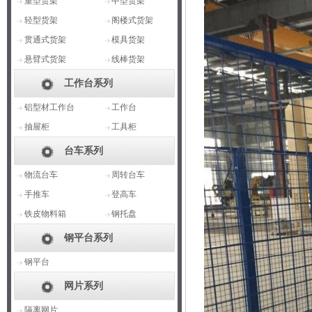
重型货架
中型货架
轻型货架
阁楼式货架
贯通式货架
模具货架
悬臂式货架
线棒货架
工作台系列
铝型材工作台
工作台
抽屉柜
工具柜
台车系列
物流台车
周转台车
手推车
登高车
铁皮物料箱
钢托盘
钢平台系列
钢平台
网片系列
隔离网片