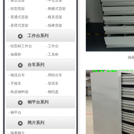
重型货架
中型货架
轻型货架
阁楼式货架
贯通式货架
模具货架
悬臂式货架
线棒货架
工作台系列
铝型材工作台
工作台
抽屉柜
工具柜
抽
台车系列
物流台车
周转台车
手推车
登高车
铁皮物料箱
钢托盘
钢平台系列
钢平台
网片系列
隔离网片