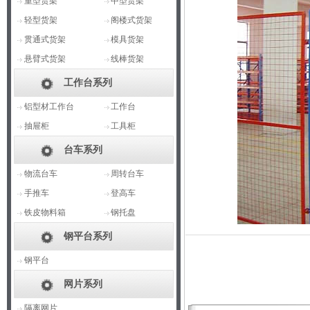
重型货架
中型货架
轻型货架
阁楼式货架
贯通式货架
模具货架
悬臂式货架
线棒货架
工作台系列
铝型材工作台
工作台
抽屉柜
工具柜
台车系列
物流台车
周转台车
手推车
登高车
铁皮物料箱
钢托盘
钢平台系列
钢平台
网片系列
隔离网片