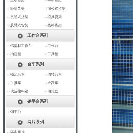
重型货架
中型货架
轻型货架
阁楼式货架
贯通式货架
模具货架
悬臂式货架
线棒货架
工作台系列
铝型材工作台
工作台
抽屉柜
工具柜
台车系列
物流台车
周转台车
手推车
登高车
铁皮物料箱
钢托盘
钢平台系列
钢平台
网片系列
隔离网片